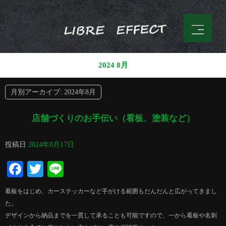
2024 8月
月別アーカイブ:
2024年8月
店舗づくりのお手伝い（看板、塗装など）
投稿日
2024年8月17日
Facebook
Twitter
Line
看板をはじめ、カーステッカーなど手がける範囲もだんだんと広がってきまし
た。
デザインから納品までを一貫して承ることも可能ですので、一から看板や名刺