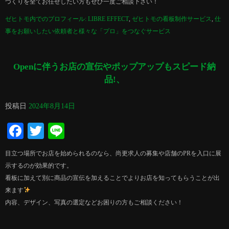
づくりを全てお任せしたい方もぜひ一度ご相談下さい！
ゼヒトモ内でのプロフィール: LIBRE EFFECT
,
ゼヒトモの看板制作サービス
,
仕
事をお願いしたい依頼者と様々な「プロ」をつなぐサービス
Openに伴うお店の宣伝やポップアップもスピード納
品!、
投稿日
2024年8月14日
Facebook
Twitter
Line
目立つ場所でお店を始められるのなら、尚更求人の募集や店舗のPRを入口に展
示するのが効果的です。
看板に加えて別に商品の宣伝を加えることでよりお店を知ってもらうことが出
来ます
内容、デザイン、写真の選定などお困りの方もご相談ください！