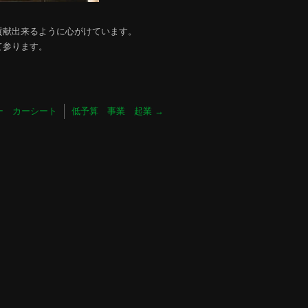
貢献出来るように心がけています。
て参ります。
ー カーシート
低予算 事業 起業
→