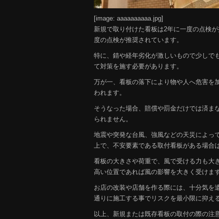
[image: aaaaaaaaaa.jpg]
新規で取り付けた看板は2年に一度の点検が
度の点検が推奨されています。
特に、錆や経年劣化が激しいもので少しで
て対策を施す必要があります。
万が一、看板の落下により物や人へ危害を
われます。
そうなった場合、賠償や罰金だけでは済ま
られません。
地震や突発な台風、強風などの天災によっ
上で、不安要素である取付看板がある場合
看板の大きさや荷重で、風で受ける力も大
高い位置であれば風の影響を大きく受けま
お店の改装や店舗を作る際には、十分気を
通りに施工する事でリスクを最小限に抑え
以上、新規または既存看板の取付の際の注