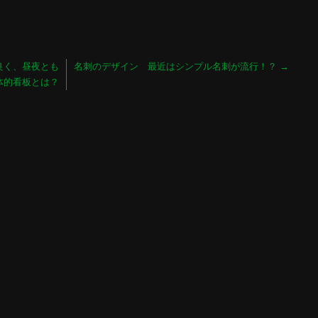
良く、昼夜とも
名刺のデザイン 最近はシンプル名刺が流行！？
→
体的看板とは？