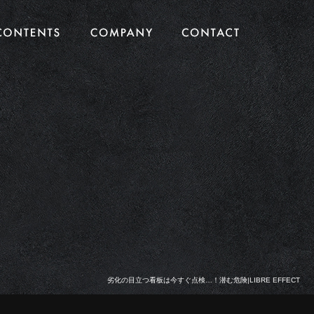
劣化の目立つ看板は今すぐ点検…！潜む危険|LIBRE EFFECT