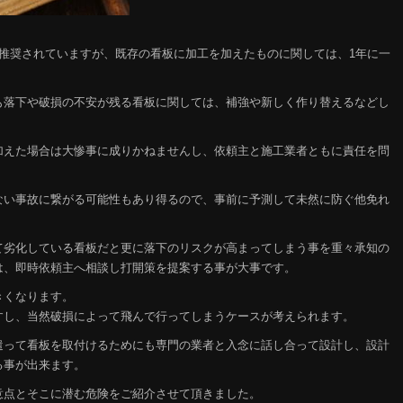
推奨されていますが、既存の看板に加工を加えたものに関しては、1年に一
も落下や破損の不安が残る看板に関しては、補強や新しく作り替えるなどし
加えた場合は大惨事に成りかねませんし、依頼主と施工業者ともに責任を問
ない事故に繋がる可能性もあり得るので、事前に予測して未然に防ぐ他免れ
て劣化している看板だと更に落下のリスクが高まってしまう事を重々承知の
は、即時依頼主へ相談し打開策を提案する事が大事です。
きくなります。
すし、当然破損によって飛んで行ってしまうケースが考えられます。
遣って看板を取付けるためにも専門の業者と入念に話し合って設計し、設計
る事が出来ます。
意点とそこに潜む危険をご紹介させて頂きました。