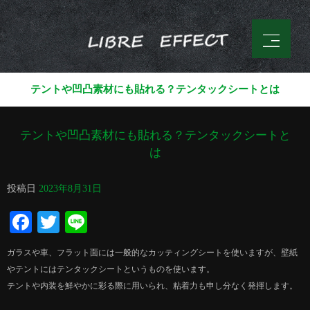
テントや凹凸素材にも貼れる？テンタックシートとは
テントや凹凸素材にも貼れる？テンタックシートと
は
投稿日
2023年8月31日
Facebook
Twitter
Line
ガラスや車、フラット面には一般的なカッティングシートを使いますが、壁紙
やテントにはテンタックシートというものを使います。
テントや内装を鮮やかに彩る際に用いられ、粘着力も申し分なく発揮します。