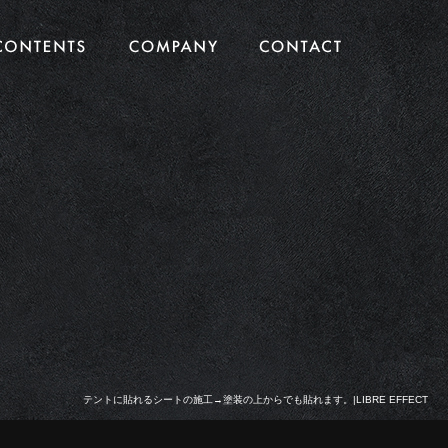
テントに貼れるシートの施工→塗装の上からでも貼れます。|LIBRE EFFECT