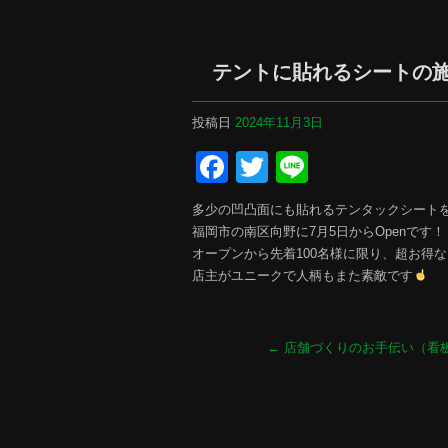
テントに貼れるシートの
投稿日
2024年11月3日
Facebook
Twitter
Line
多少の凹凸面にも貼れるテンタックシート
福岡市の南区向野に7月5日からOpenです！
オープンから先着100名様に限り、超お得
店主がユニークで人柄もまた素敵です
←
店舗づくりのお手伝い（看