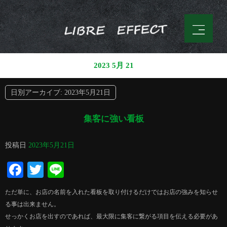
2023 5月 21
日別アーカイブ:
2023年5月21日
集客に強い看板
投稿日
2023年5月21日
Facebook
Twitter
Line
ただ単に、お店の名前を入れた看板を取り付けるだけではお店の強みを知らせ
る事は出来ません。
せっかくお店を出すのであれば、最大限に集客に繋がる項目を伝える必要があ