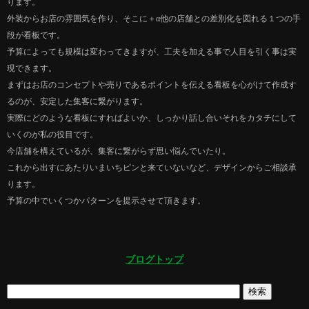
ります。
外装からお店の雰囲気を作り、そこに＋α他の店舗との差別化を図れる１つの手
段が看板です。
予算によっても規模は変わってきますが、工夫を加える事で人目を引く事は実
現できます。
まずはお店のコンセプトや売りであるポイントを伝える看板を心がけて作成す
るのが、安定した集客に繋がります。
実際にどのような看板にすればよいか、しっかり話し合いそれをカタチにして
いくのが私の役目です。
今店舗を構えているが、集客に繋がらず思い悩んでいたり。
これから出すにあたりいまいちピンと来ていないなど、デザインからご相談承
ります。
予算の中でいくつかパターンを提示させて頂きます。
ブログトップ