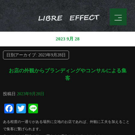
2023 9月 28
日別アーカイブ:
2023年9月28日
お店の外観からブランディングやコンサルによる集
客
投稿日
2023年9月28日
Facebook
Twitter
Line
ある程度の一通りがある場所に立地のお店であれば、外観に工夫を加えること
で集客に繋げられます。